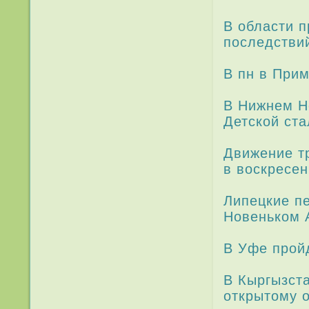
В области п
после­дстви
В пн в При­
В Нижнем Но
Детской ста
Движение тр
в воскресен
Липецкие п
Новеньком 
В Уфе прой
В Кыргызста
открытому 