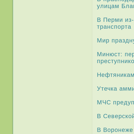
улицам Бла
В Перми из-
транспорта
Мир праздн
Минюст: пе
преступник
Нефтяникам
Утечка амм
МЧС предуп
В Северско
В Воронеже 