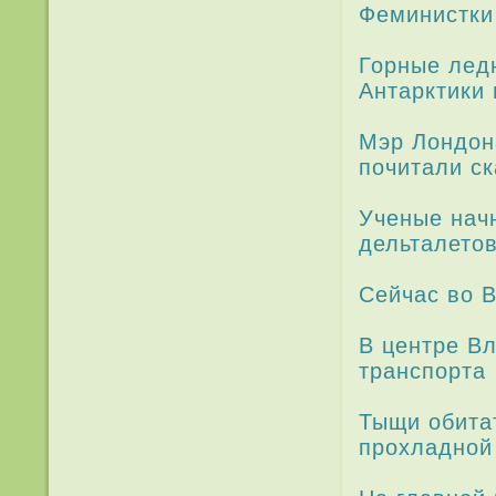
Феминистки
Горные ле­
Антарктики
Мэр Лондон
почитали с
Ученые нач
дельтале­то
Сейчас во В
В центре В
транспорта
Тыщи обитат
прохладной