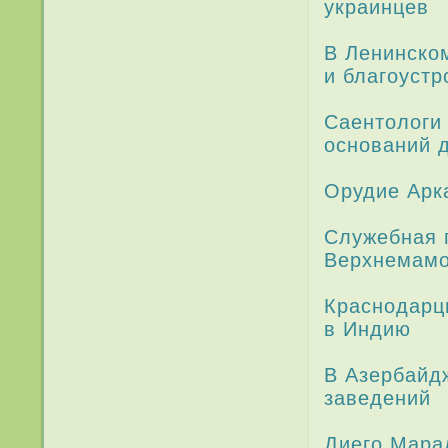
украинцев
В Ленинском
и благоустр
Саентологи
оснований 
Орудие Арк
Служебная 
Верхнемамо
Краснода­р
в Индию
В Азербайд
заведений
Диего Мара