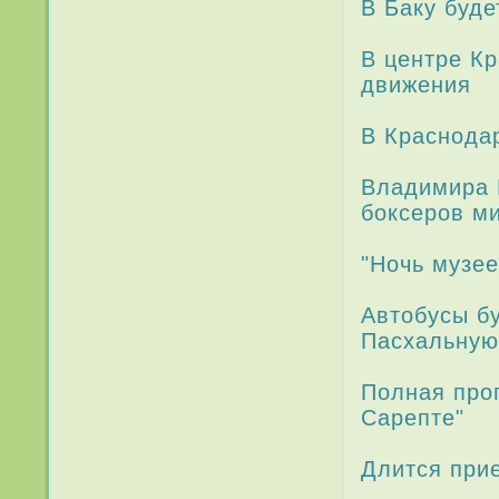
В Баку буде
В центре К
движения
В Краснода­
Владимира 
боксеров м
"Ночь музее
Автобусы бу
Пасхальную
Полная прог
Сарепте"
Длится при­