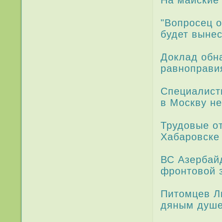
На майские
"Вопросец о
будет вынес
Доклад обн
равноправи
Специалисты
в Москву н
Трудовые о
Хабаровске
ВС Азербай
фронтовой 
Питомцев Л
дяным душ