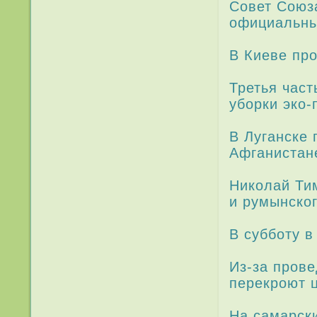
Совет Союз
официальны
В Киеве про
Третья част
уборки эко-
В Луганске 
Афганистан
Николай Тим
и румынско
В субботу в
Из-за прове
перекроют ц
На самарск