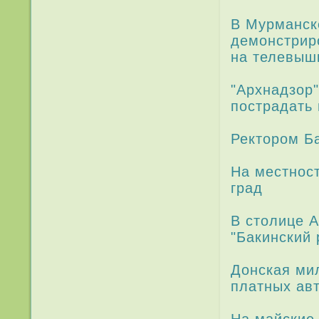
В Мурманске
демонстри­р
на теле­выш
"Архнадзор"
пострада­т
Ректором Б
На местнос
град
В столице 
"Бакинский 
Донская ми
платных ав