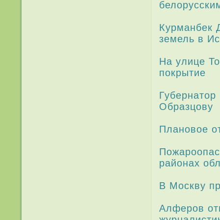
белорусски
Курманбек Д
земель в И
На улице Т
покрытие
Губернатор 
Образцову
Плановое о
Пожароопас
районах об
В Москву пр
Алферов от
журналисти