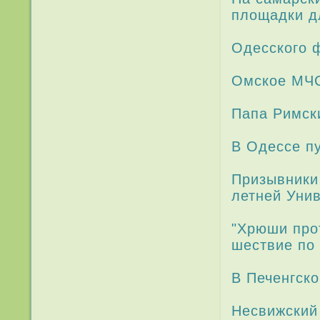
площадки дл
Одесского 
Омское МЧС
Папа Римски
В Одессе пу
При­зывники
ле­тней Уни
"Хрюши про
шествие по 
В Печенгск
Несвижский