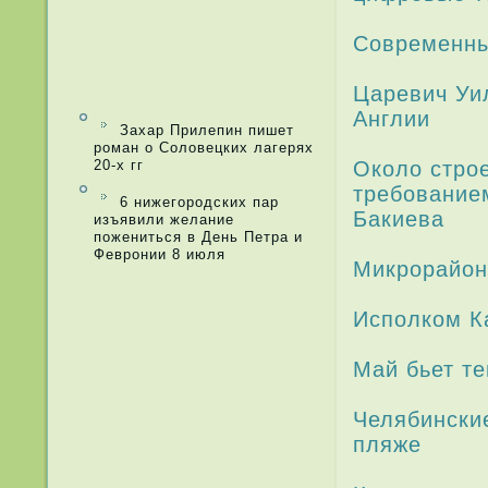
Современны
Царевич Уи
Англии
Захар Прилепин пишет
роман о Соловецких лагерях
20-х гг
Около стро
требование
6 нижегородских пар
Бакиева
изъявили желание
пожениться в День Петра и
Февронии 8 июля
Микрорайон
Исполком К
Май бьет т
Челябинские
пляже