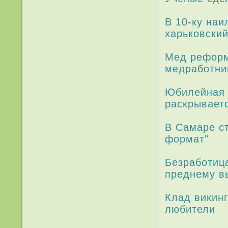
В 10-ку наи
харьковский
Мед реформ
медработни
Юбиле­йная
раскрываетс
В Самаре с
формат"
Безработиц
преднему в
Клад викин
любители