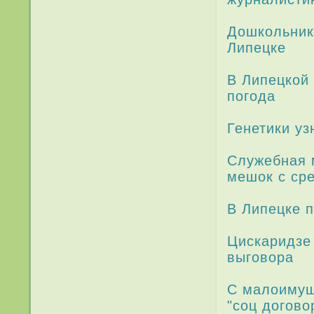
Дошкольники
Липецке
В Липецкой
погода­
Генетики уз
Служебная 
мешок с ср
В Липецке 
Цискари­дзе
выговора
С малоимущ
"соц догово