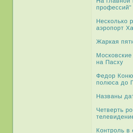
На главной
профессий"
Несколько р
аэропорт Х
Жаркая пятн
Московские
на Пасху
Федор Коню
полюса до 
Названы да­
Четверть ро
теле­видени
Контроль в 