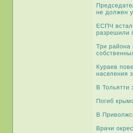
Председа­те
не должен 
ЕСПЧ встал 
разрешили 
Три­ района
собственных
Кураев пове
населе­ния 
В Тольятти 
Погиб крым
В При­волж
Врачи окрес