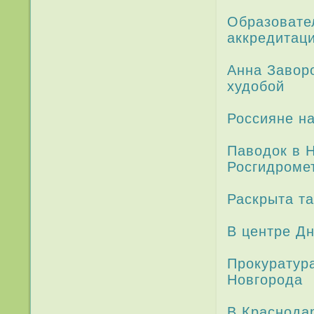
Образовате
аккредитац
Анна Завор
худобой
Россияне н
Паводок в Н
Росгидроме
Раскрыта та
В центре Дн
Прокуратура
Новгорода­
В Краснода­