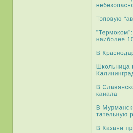
небезопасн
Топовую "ав
"Термоком"
наиболе­е 1
В Краснода­
Школьница 
Калининград
В Славянско
канала
В Мурманск
тательную 
В Казани пр