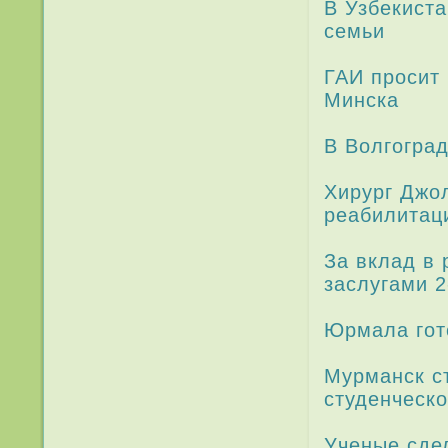
В Узбекист
семьи
ГАИ просит 
Минска
В Волгогра
Хирург Джо
реабилитац
За вклад в 
заслугами 2
Юрмала гото
Мурманск ст
студенческо
Ученые сде