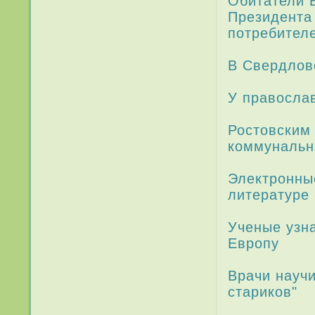
Обитатели В
Президента
потребителе
В Свердлов
У правосла
Ростовским 
коммунальн
Эле­ктронны
литературе 
Ученые узна
Европу
Врачи научи
стари­ков"