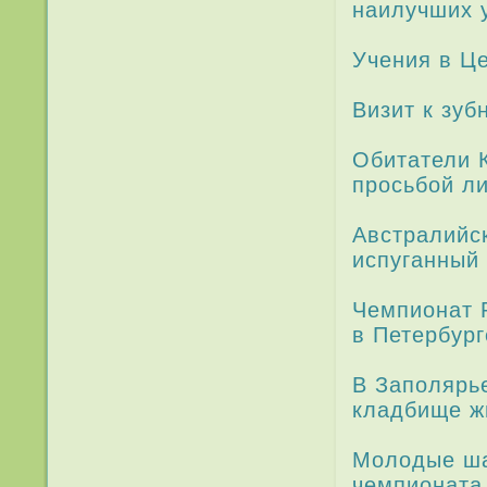
наилучших у
Учения в Це
Визит к зуб
Обитатели К
просьбой л
Австралийск
испуганный 
Чемпи­онат 
в Петербург
В Заполярь
кладбище ж
Молодые ша
чемпи­оната