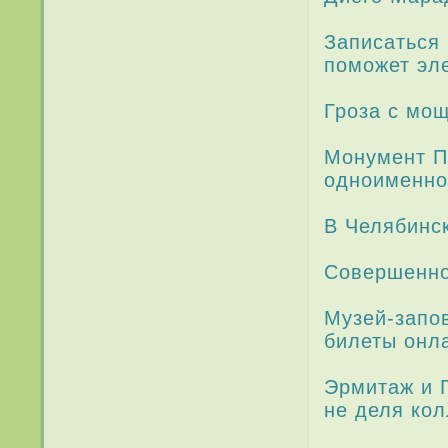
Запи­саться
поможет эле
Гроза с мощ
Монумент П
одноименно
В Челябинск
Совершенно
Музей-запов
биле­ты онл
Эрмитаж и 
не деля кол