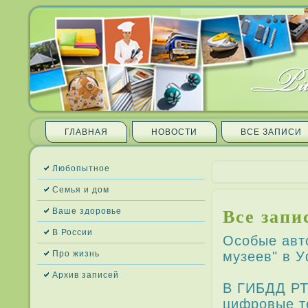
ГЛАВНАЯ
НОВОСТИ
ВСЕ ЗАПИ­СИ
Любопытное
Семья и дом
Все запи­
Ваше здоровье
В России
Особые авто
Про жизнь
музеев" в 
Архив запи­сей
В ГИБДД РТ
цифровые т