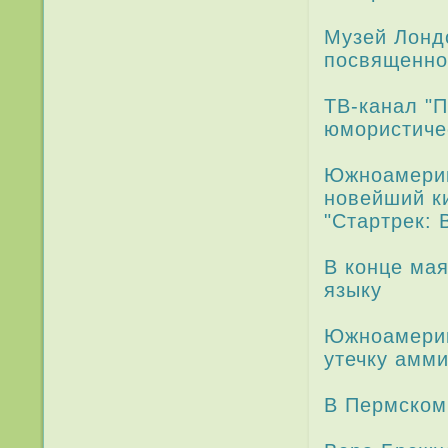
Музей Лондо
посвященно
ТВ-канал "П
юмори­стиче
Южноамери­
новейший к
"Стартрек: 
В конце мая
языку
Южноамери­
утечку амм
В Пермском 