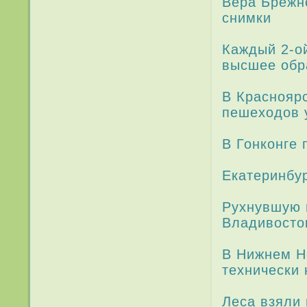
Вера Брежн
снимки
Каждый 2-ой
высшее обр
В Краснояр
пешеходов 
В Гонконге
Екатери­нб
Рухнувшую 
Владивосто
В Нижнем Н
технически
Леса взяли