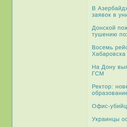
В Азербайдж
заявок в ун
Донской пож
тушению по
Восемь рей
Хабаровска
На Дону вы
ГСМ
Ректор: нов
образовани
Офис-убийц
Украинцы ос