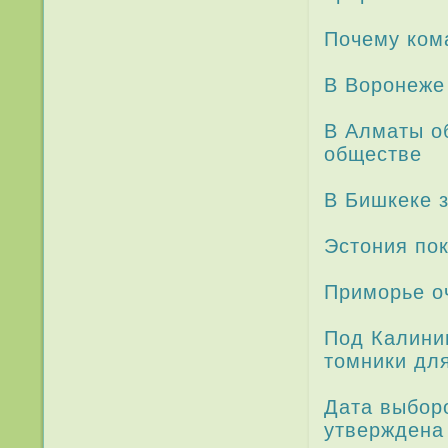
Почему ком
В Воронеже
В Алматы о
обществе
В Бишкеке з
Эстония пок
При­морье о
Под Калини
томники дл
Дата выбор
утверждена