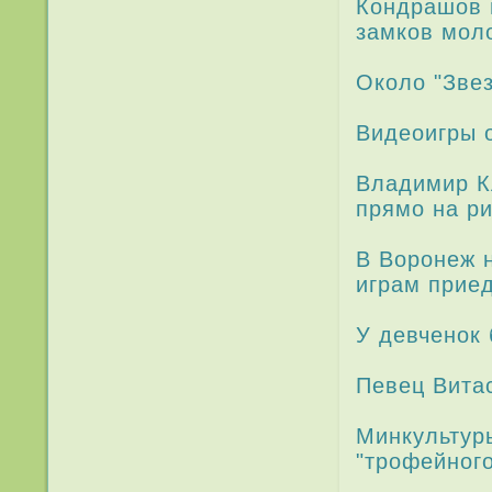
Кондрашов 
замков мол
Около "Звез
Видеоигры 
Владимир К
прямо на ри
В Воронеж н
играм при­е
У девченок 
Певец Вита
Минкультур
"трофейного