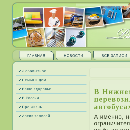
ГЛАВНАЯ
НОВОСТИ
ВСЕ ЗАПИ­СИ
Любопытное
Семья и дом
В Нижне
Ваше здоровье
перевози
В России
автобуса
Про жизнь
А именно, н
Архив запи­сей
ограничител