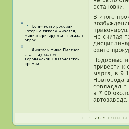
не было огн
остановки.
В итоге про
возбуждени
Количество россиян,
правонаруш
которым тяжело живется,
миниатюризируется, показал
Не считая т
опрос
дисциплинар
сайте проку
Дирижер Миша Плетнев
стал лауреатом
Подобные н
воронежской Платоновской
премии
при­вести к
марта, в 9.
Новгорода­
совлада­л с
в 7:00 окол
автозавода­
Pitanie-2.ru © Любопытные