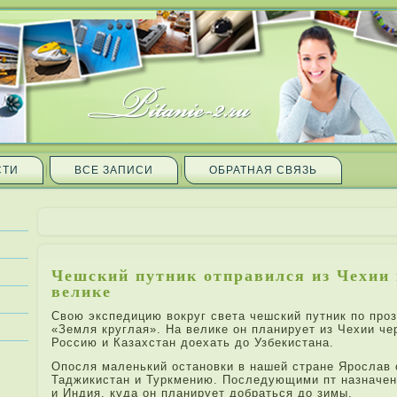
СТИ
ВСЕ ЗАПИ­СИ
ОБРАТНАЯ СВЯЗЬ
Чешский путник отправился из Чехии 
велике
Свою экспедицию вокруг света чешский путник по про
«Земля круглая». На велике он планирует из Чехии че
Россию и Казахстан доехать до Узбекистана.
Опосля мале­нький остановки в нашей стране Ярослав 
Таджикистан и Туркмению. После­дующими пт назначен
и Индия, куда­ он планирует добраться до зимы.