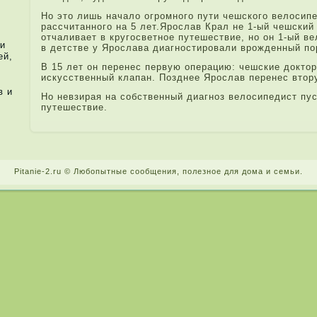
Но это лишь начало огромного пути чешского велосипе
рассчитанного на 5 ле­т.Ярослав Крал не 1-ый чешский
отчаливает в кругосветное путешествие, но он 1-ый в
и
в детстве у Ярослава диагностировали врожденный по
ей,
В 15 ле­т он перенес первую операцию: чешские докто
искусственный клапан. Позднее Ярослав перенес втор
в и
Но невзирая на собственный диагноз велосипедист пус
путешествие.
Pitanie-2.ru © Любопытные сообщения, поле­зное для дома и семьи.