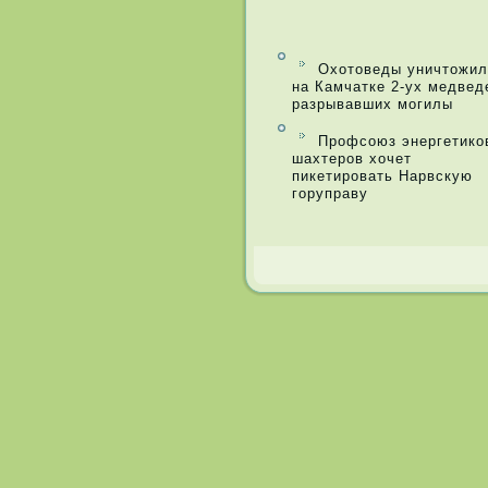
Охотоведы уничтожил
на Камчатке 2-ух медвед
разрывавших могилы
Профсоюз энергетико
шахтеров хочет
пикетировать Нарвскую
горуправу