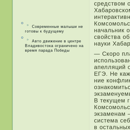
средством 
Хабаровском
интерактивн
Комсомольс
Современные малыши не
начальник о
готовы к будущему
свойства о
Авто движение в центре
науки Хабар
Владивостока ограничено на
время парада Победы
— Скоро пла
использова
апелляций 
ЕГЭ. Не каж
ние конфлик
ознакомитьс
экзаменуем
В текущем 
Комсомольс
экзаменам —
система себ
в остальных