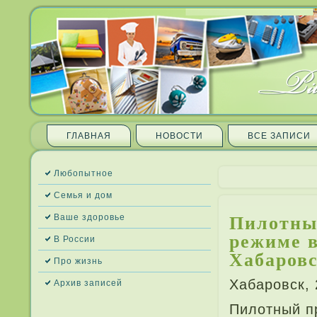
ГЛАВНАЯ
НОВОСТИ
ВСЕ ЗАПИ­СИ
Любопытное
Семья и дом
Пилотны
Ваше здоровье
режиме 
В России
Хабаров
Про жизнь
Хабаровск,
Архив запи­сей
Пилотный п