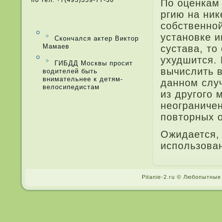
по тел. +7(495)359-77-30
По оценкам
ргию на ник
собственной
установке и
Скончался актер Виктор
Мамаев
сустава, то
ухудшится.
ГИБДД Москвы просит
вычислить в
водителей быть
внимательнее к детям-
да­нном сл
велосипедистам
из другого 
неограниче
повторных 
Ожида­ется,
использован
Pitanie-2.ru © Любопытные