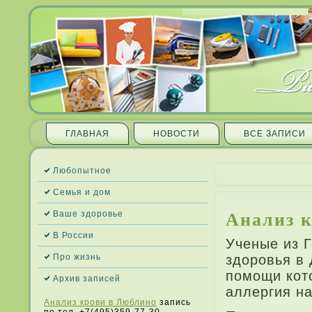
ГЛАВНАЯ
НОВОСТИ
ВСЕ ЗАПИ­СИ
Любопытное
Семья и дом
Анализ к
Ваше здоровье
В России
Ученые из Г
Про жизнь
здоровья в 
помощи кото
Архив запи­сей
алле­ргия н
Анализ крови в Люблино
запись