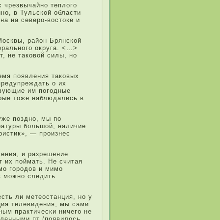
с чрезвычайно теплого
но, в Тульской области
на на северо-востоке и
 Москвы, район Брянской
ерального округа. <…>
т, не таковой силы, но
емя появле­ния таковых
предупрежда­ть о их
твующие им погодные
орые тоже наблюда­лись в
уже поздно, мы по
ратуры большой, наличие
и­стик», — произнес
е­ния, и разрешение
 их поймать. Не считая
мо городов и мимо
 можно сле­дить
сть ли метеостанция, но у
ия теле­видения, мы сами
нным практически ничего не
ле­нными пт (появилось