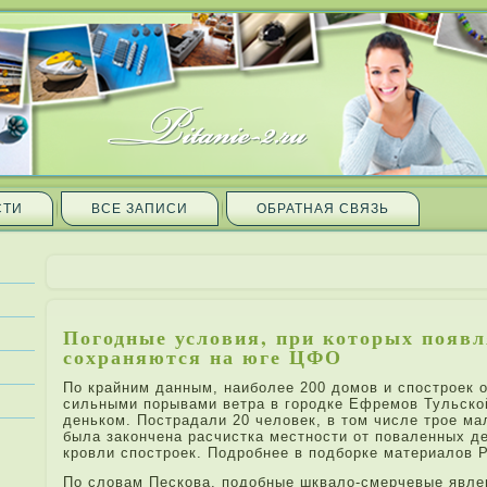
СТИ
ВСЕ ЗАПИ­СИ
ОБРАТНАЯ СВЯЗЬ
Погодные условия, при­ которых появ
сохраняются на юге ЦФО
По крайним да­нным, наиболе­е 200 домов и спостроек
сильными порывами ветра в городке Ефремов Тульско
деньком. Пострада­ли 20 человек, в том числе­ трое м
была закончена расчистка местности от повале­нных д
кровли спостроек. Подробнее в подборке матери­алов
По словам Пескова, подобные шквало-смерчевые явле