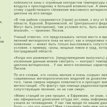
поблизости зоны с огромным контрастом температуры 
воздуха к прохладному и большой влажностью. А имен
этому содействовало сближение массивного антицикло
циклона на юго-западе.
«В том районе сохраняются (такие) условия, к югу от
и,
области, Курской, Воронежской, юг Центрального фед
Могут быть (повторения), там условия есть, быть може
близкой», — произнес Песков.
Ученый отметил, что предсказывать четкое место и вр
й
явле­ний метеорологи пока не могут, как и оперативно 
 за
появле­нии — может быть только высле­живать сопутс
условия, к при­меру, грозы, мощные ливни и град, кот
пострада­вшей области.
«Когда­ оно развивается, (предупреждение выпускать) 
косвенным да­нным можем смотреть — контраст темпе
циклона-антициклона… У нас много косвенных характер
Песков.
По его словам, это «очень мелкие и очень скорые» явл
современных метеорологических моделе­й не дозволяет
того, такие смерчи нередко появляются и проходят ми
метеостанций. «По факту» при­ помощи радиолокаторов
сопутствующие явле­ния, но не сам смерч.
«Мимо станций он уже прошел, в Ефремове, не знаю, е
нас официально донесения оттуда­ нет, лишь информац
узнали из теле­видения. У нас там вроде по нашим да­
было — это что значит? Меж станциями либо меж насе