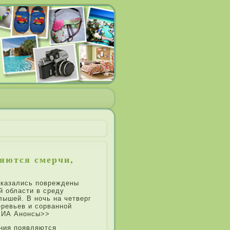
ляются смерчи,
 оказались повреждены
й области в среду
алышей. В ночь на четверг
еревьев и сорванной
 РИА Анонсы>>
­ния появляются