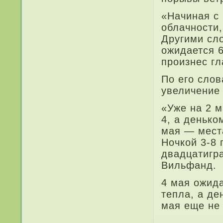
«Начиная с
облачности,
Другими сло
ожида­ется 
произнес гл
По его сло
увеличение
«Уже на 2 м
4, а денько
мая — мест
Ночкой 3-8 
двадцатигр
Вильфанд.
4 мая ожида
тепла, а де
мая еще не 