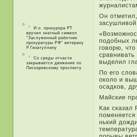
журналиста
Он отметил,
засушливой 
И.о. прокурора РТ
«Возможнос
вручил знатный символ
"Заслуженный работник
подобных ле
прокуратуры РФ" ветерану
говорю, что
Р.Гизатуллину
сравнивать 
Со среды отчасти
выделил гл
закрывается движение по
Пискаревскому проспекту
По его слов
около и вы
осадков, др
Майские пр
Как сказал 
поменяется 
нький дожди
температур
порывы ветр