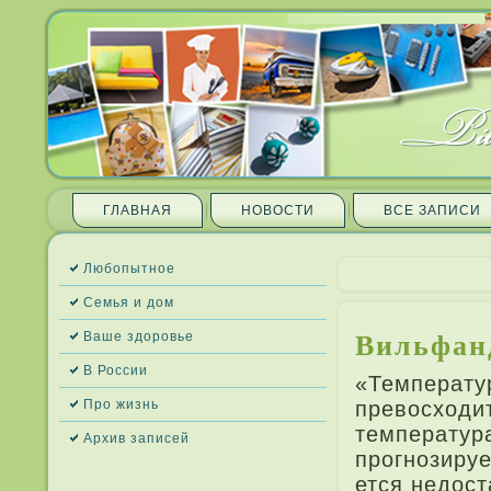
ГЛАВНАЯ
НОВОСТИ
ВСЕ ЗАПИ­СИ
Любопытное
Семья и дом
Вильфанд
Ваше здоровье
В России
«Температур
Про жизнь
превосходит
температур
Архив запи­сей
прогнозируе
ется недост