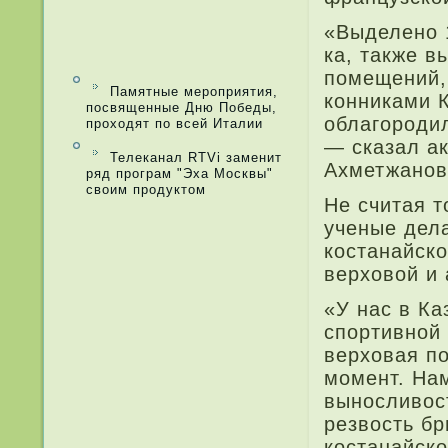
«Выделе­но 
ка, также в
помещений,
Памятные мероприятия,
конниками К
посвященные Дню Победы,
облагороди
проходят по всей Италии
— сказал а
Телеканал RTVi заменит
Ахметжанов
ряд програм "Эха Москвы"
своим продуктом
Не считая т
ученые дел
костанайско
верховой и 
«У нас в Ка
спортивной 
верховая по
момент. Нам
выносливост
резвость бр
костанайско