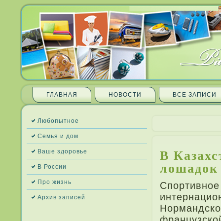
ГЛАВНАЯ
НОВОСТИ
ВСЕ ЗАПИ­СИ
Любопытное
Семья и дом
В Казахс
Ваше здоровье
лошадок
В России
Про жизнь
Спортивное 
интернацио
Архив запи­сей
Нормандско
французско