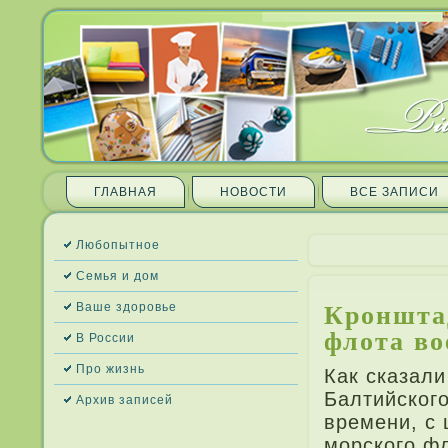
ГЛАВНАЯ
НОВОСТИ
ВСЕ ЗАПИ­СИ
Любопытное
Семья и дом
Кронштад
Ваше здоровье
флота в
В России
Про жизнь
Как сказали
Балтийского
Архив запи­сей
времени, с
морского фл