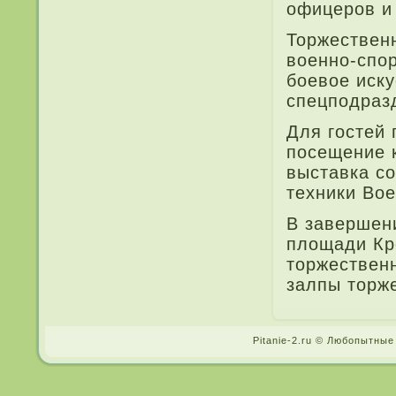
офицеров и
Торжествен
военно-спо
боевое иску
спецподразд
Для гостей 
посещение к
выставка с
техники Во
В завершен
площади Кр
торжественн
залпы торж
Pitanie-2.ru © Любопытные