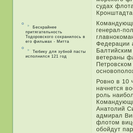
суда­х флот
Кронштадта
Командующи
Бескрайнее
генерал-по
притягательность
главнокома
Тодоровского сохранилось в
его фильмах - Митта
Федерации 
Балтийским
Тюбику для зубной пасты
исполнился 121 год
ветераны фл
Петровском 
основополо
Ровно в 10 
начнется во
роль наибол
Командующи
Анатолий С
адмирал Ви
флотом виц
обойдут пар