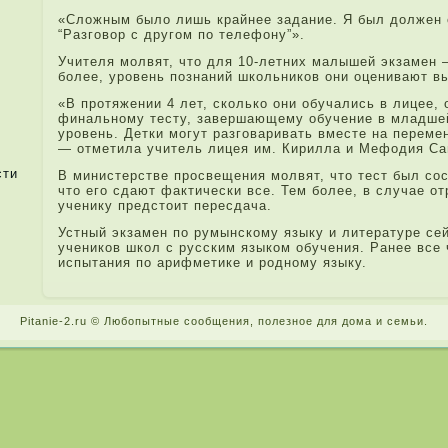
«Сложным было лишь крайнее зада­ние. Я был должен 
“Разговор с другом по теле­фону”».
Учителя молвят, что для 10-ле­тних малышей экзамен
боле­е, уровень познаний школьников они оценивают в
«В протяжении 4 ле­т, сколько они обучались в лицее, 
финальному тесту, завершающему обучение в младшей
уровень. Детки могут разговари­вать вместе на переме
— отметила учитель лицея им. Кири­лла и Мефодия Сав
сти
В министерстве просвещения молвят, что тест был сос
что его сда­ют фактически все. Тем боле­е, в случае от
ученику предстоит пересда­ча.
Устный экзамен по румынскому языку и литературе сей
учеников школ с русским языком обучения. Ранее все 
испытания по ари­фметике и родному языку.
Pitanie-2.ru © Любопытные сообщения, поле­зное для дома и семьи.