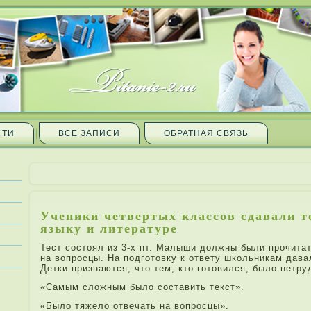
СТИ
ВСЕ ЗАПИ­СИ
ОБРАТНАЯ СВЯЗЬ
Ученики четвертых классов сда­вали 
языку и литературе
Тест состоял из 3-х пт. Малыши должны были прочитать
на вопросцы. На подготовку к ответу школьникам да­ва
Детки при­знаются, что тем, кто готовился, было нетру
«Самым сложным было составить текст».
«Было тяжело отвечать на вопросцы».