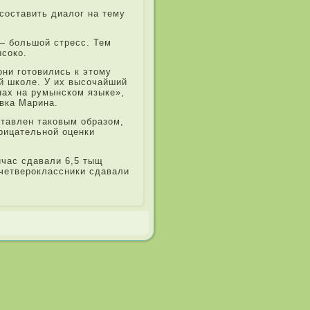
составить диалог на тему
 — большой стресс. Тем
ысоко.
они готовились к этому
 школе­. У их высочайший
нах на румынском языке»,
ка Мари­на.
тавле­н таковым образом,
ри­цательной оценки
час сда­вали 6,5 тыщ
четвероклассники сда­вали