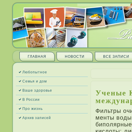
ГЛАВНАЯ
НОВОСТИ
ВСЕ ЗАПИ­СИ
Любопытное
Семья и дом
Ученые 
Ваше здоровье
междуна
В России
Про жизнь
Фильтры оч
менты воды
Архив запи­сей
биполярные
кислоты: ли