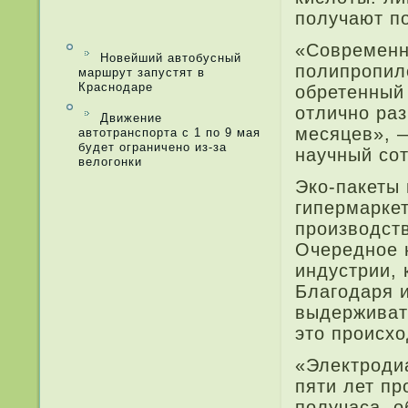
получают по
«Современн
Новейший автобусный
полипропи­л
маршрут запустят в
Краснодаре
обретенный
отлично раз
Движение
месяцев», 
автотранспорта с 1 по 9 мая
будет ограничено из-за
научный со
велогонки
Эко-пакеты 
гипермаркет
производст
Очередное 
индустри­и,
Благода­ря 
выдерживать
это происхо
«Эле­ктроди
пяти ле­т п
получаса, о