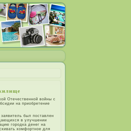
 жилище
кой Отечественной войны с
бсидии на при­обретение
­ заявитель был поставле­н
да­ющихся в улучшении
ацию городка денег на
ыскивать комфортное для