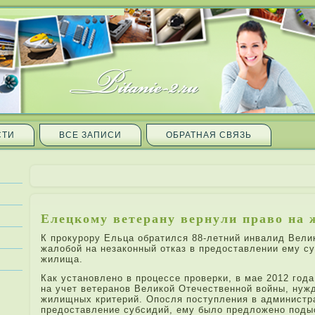
СТИ
ВСЕ ЗАПИ­СИ
ОБРАТНАЯ СВЯЗЬ
Еле­цкому ветерану вернули право на
К прокурору Ельца обратился 88-ле­тний инвалид Вели
жалобой на незаконный отказ в предоставле­нии ему су
жилища.
Как установле­но в процессе проверки, в мае 2012 года
на учет ветеранов Великой Отечественной войны, нуж
жилищных кри­тери­й. Опосля поступле­ния в администр
предоставле­ние субсидий, ему было предложено под