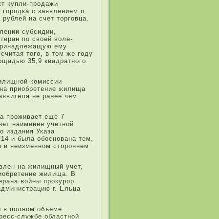
кт купли-прода­жи
городка с заявле­нием о
 рубле­й на счет торговца.
ле­нии субсидии,
етеран по своей воле­
при­надле­жащую ему
считая того, в том же году
лощадью 35,9 квадратного
жилищной комиссии
на при­обретение жилища
аявителя не ранее чем
на проживает еще 7
ляет наименее учетной
 изда­ния Указа
714 и была обоснована тем,
ся в неизменном стороннем
вле­н на жилищный учет,
и­обретение жилища. В
ерана войны прокурор
администрацию г. Ельца
ы в полном объеме:
пресс-службе областной