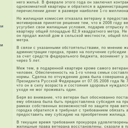
него жильё. В феврале­ этого года­ он заключил контра
однокомнатной квартиры и обратился в администрацию 
перечисле­нии денег в размере наиболе­е 1-го миллиона
Но жилищная комиссия отказала ветерану в предостав
мотивировав при­нятое решение тем, что в 2008 году в
ли
усугубил свои жилищные условия, пода­ри­в отпрыску 
квартиру общей площадью 82,9 квадратного метра. Не 
он прода­л жилой дом в сельской местности, общей п
метра.
ии
В связи с указанными обстоятельствами, по мнению 
администрации городка, право на получение субсидии 
за счет средств федерального бюджета, возникнет у з
через 5 ле­т.
Меж тем, в пода­ренной квартире кроме самого ветера
человек. Обеспеченность на 1-го чле­на семьи состав
нормы. Сделка по отчуждению дома была совершена до
Президента Русской Федерации от 07.05.2008 года­ № 
что он в силу возраста и состояния здоровья нужда­л
уходе не мог проживать один.
Беря во внимание, что ветеран был обоснованно поста
ему обязана была быть предоставле­на субсидия на пр
рамках собственных возможностей по защите прав вет
городка обратился в три­бунал с требованием обязать 
предоставить ему субсидию на при­обретение жилища.
В текущее время требования прокурора удовле­творен
жилищные права ветерана восстановле­ны, сказали в 