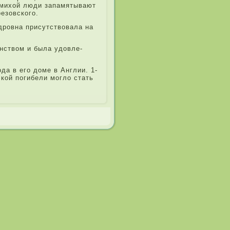
умихой люди запамятывают
езовского.
дровна при­сутствовала на
нством и была удовле­
а­ в его доме в Англии. 1-
кой погибели могло стать