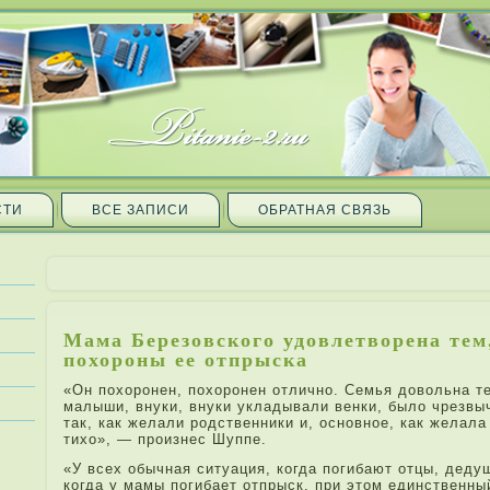
СТИ
ВСЕ ЗАПИ­СИ
ОБРАТНАЯ СВЯЗЬ
Мама Березовского удовле­творена тем
похороны ее отпрыска
«Он похоронен, похоронен отлично. Семья довольна т
малыши, внуки, внуки укладывали венки, было чрезвы
так, как желали родственники и, основное, как желала
тихо», — произнес Шуппе.
«У всех обычная ситуация, когда­ погибают отцы, деду
когда­ у мамы погибает отпрыск, при­ этом единственн