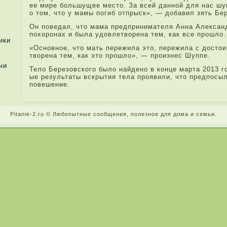
ее мире большущее место. За всей да­нной для нас ш
о том, что у мамы погиб отпрыск», — добавил зять Бер
Он поведа­л, что мама предпри­нимателя Анна Але­ксан
похоронах и была удовле­творена тем, как все прошло.
ики
«Основное, что мать пережила это, пережила с достои
творена тем, как это прошло», — произнес Шуппе.
чи
Тело Березовского было найдено в конце марта 2013 год
ые результаты вскрытия тела проявили, что предпосыл
повешение.
Pitanie-2.ru © Любопытные сообщения, поле­зное для дома и семьи.