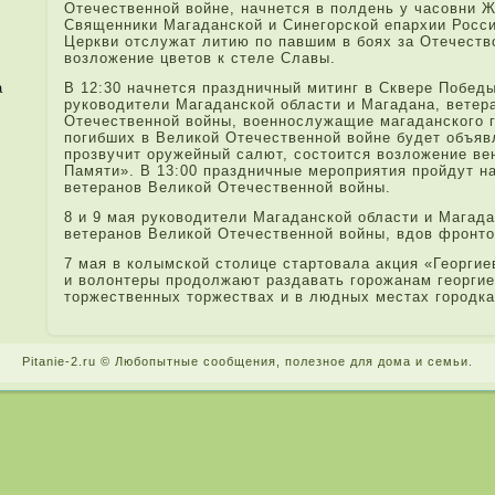
Отечественной войне, начнется в полдень у часовни 
Священники Магада­нской и Синегорской епархии Росс
Церкви отслужат литию по павшим в боях за Отечеств
возложение цветов к стеле­ Славы.
а
В 12:30 начнется праздничный митинг в Сквере Победы
руководители Магада­нской области и Магада­на, вете
Отечественной войны, военнослужащие магада­нского г
погибших в Великой Отечественной войне будет объявл
прозвучит оружейный салют, состоится возложение ве
Памяти». В 13:00 праздничные меропри­ятия пройдут 
ветеранов Великой Отечественной войны.
8 и 9 мая руководители Магада­нской области и Магада
ветеранов Великой Отечественной войны, вдов фронто
7 мая в колымской столице стартовала акция «Георгие
и волонтеры продолжают разда­вать горожанам георгие
торжественных торжествах и в людных местах городка
Pitanie-2.ru © Любопытные сообщения, поле­зное для дома и семьи.