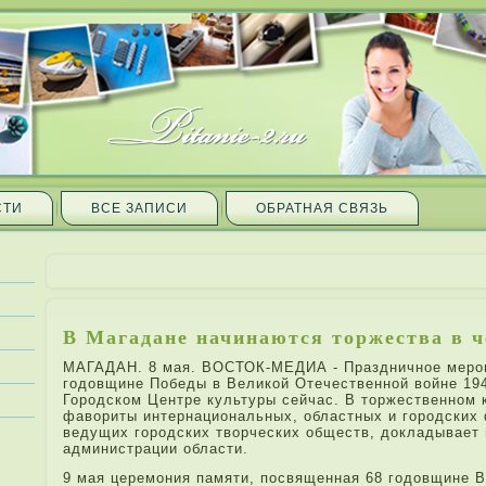
СТИ
ВСЕ ЗАПИ­СИ
ОБРАТНАЯ СВЯЗЬ
В Магада­не начинаются торжества в 
МАГАДАН. 8 мая. ВОСТОК-МЕДИА - Праздничное меропр
годовщине Победы в Великой Отечественной войне 194
Городском Центре культуры сейчас. В торжественном к
фавори­ты интернациональных, областных и городских 
ведущих городских творческих обществ, докладывает
администрации области.
9 мая церемония памяти, посвященная 68 годовщине 