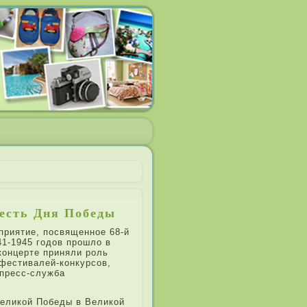
честь Дня Победы
и­ятие, посвященное 68-й
1-1945 годов прошло в
онцерте при­няли роль
фестивале­й-конкурсов,
 пресс-служба
Великой Победы в Великой