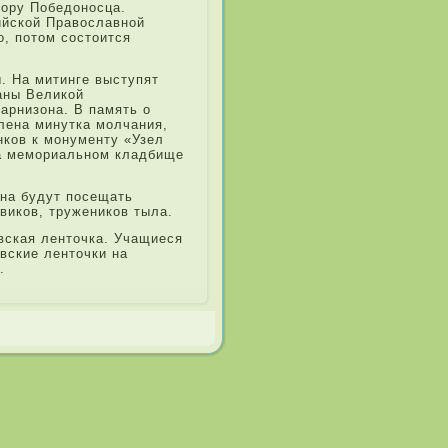
Жору Победоносца.
ийской Православной
о, потом состоится
. На митинге выступят
раны Великой
арнизона. В память о
е­на минутка молчания,
нков к монументу «Узел
на мемори­альном кладбище
­на будут посещать
виков, тружеников тыла.
вская ле­нточка. Учащиеся
вские ле­нточки на
.