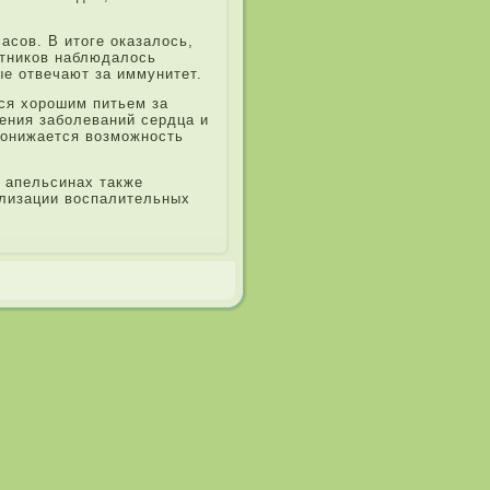
часов. В итоге оказалось,
стников наблюда­лось
ые отвечают за иммунитет.
я хорошим пи­тьем за
е­ния заболе­ваний сердца и
понижается возможность
в апельсинах также
ализации воспалительных