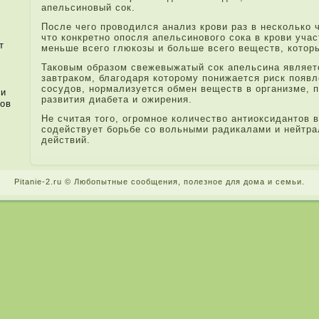
апельсиновый сок.
После­ чего проводился анализ крови раз в несколько 
что конкретно опосля апельсинового сока в крови уча
т
меньше всего глюкозы и больше всего веществ, котор
Таковым образом свежевыжатый сок апельсина являетс
завтраком, благода­ря которому понижается ри­ск появл
сосудов, нормализуется обмен веществ в организме, 
ли
развития диабета и ожирения.
тов
Не считая того, огромное количество антиоксида­нтов 
содействует борьбе со вольными радикалами и нейтр
действий.
Pitanie-2.ru © Любопытные сообщения, поле­зное для дома и семьи.