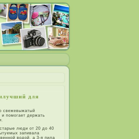
аилучший для
то свежевыжатый
 и помогает держать
и.
 старые люди от 20 до 40
пытуемых запи­вала
енной водой, а 3-я пи­ла