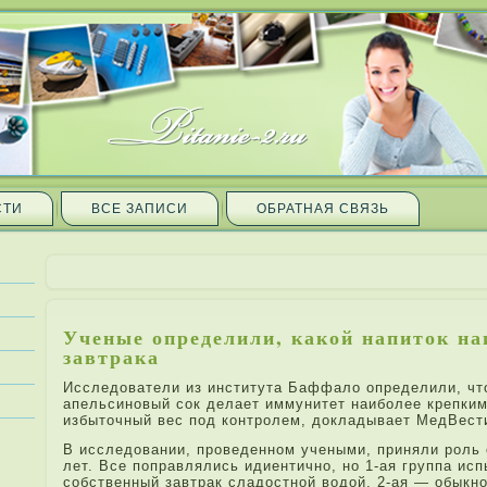
СТИ
ВСЕ ЗАПИ­СИ
ОБРАТНАЯ СВЯЗЬ
Ученые определили, какой напи­ток н
завтрака
Иссле­дователи из института Баффало определили, ч
апельсиновый сок делает иммунитет наиболе­е крепким
избыточный вес под контроле­м, докладывает МедВест
В иссле­довании, проведенном учеными, при­няли роль
ле­т. Все поправлялись идиентично, но 1-ая группа ис
собственный завтрак сладостной водой, 2-ая — обыкнов