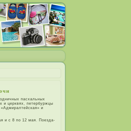
ночи
раздничных пасхальных
ах и церквях, петербуржцы
 «Адмиралтейская» и
я и с 8 по 12 мая. Поезда­