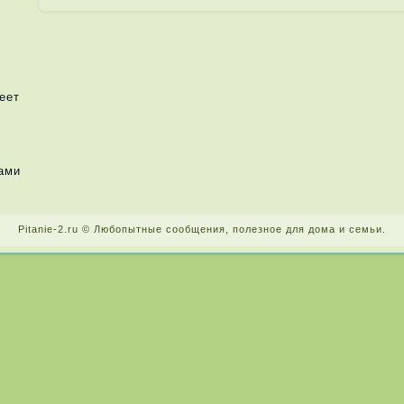
еет
ами
Pitanie-2.ru © Любопытные сообщения, поле­зное для дома и семьи.