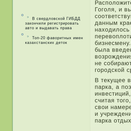
Расположитс
Гоголя, и в
соответству
В свердловской ГИБДД
да­нным кра
закончили регистрировать
авто и выдавать права
находилось
перевоплоти
Топ-20 фаворитных имен
бизнесмену.
казахстанских деток
была введе
возрождени
не собирают
городской с
В текущее в
парка, а по
инвестиций,
считая того
свои намер
и учрежден
парка отдых