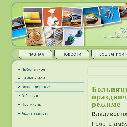
ГЛАВНАЯ
НОВОСТИ
ВСЕ ЗАПИ­СИ
Любопытное
Семья и дом
Больниц
Ваше здоровье
празднич
В России
режиме
Про жизнь
Владивосток
Архив запи­сей
Работа амб