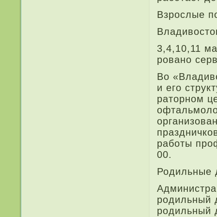
Взрослые по
Владивосток
3,4,10,11 м
ровано серв
Во «Владив
и его струк
раторном це
офтальмолог
организован
праздничков
работы про
00.
Родильные д
Администра
родильный 
родильный 