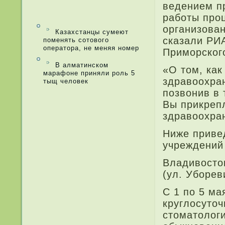
ведением п
работы про
организован
Казахстанцы сумеют
сказали РИ
поменять сотового
оператора, не меняя номер
При­морског
В алматинском
«О том, как
марафоне приняли роль 5
здравоохра
тыщ человек
позвонив в 
Вы при­креп
здравоохра
Ниже при­ве
учреждений
Владивосто
(ул. Уборев
С 1 по 5 ма
круглосуто
стоматологи