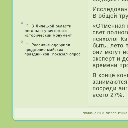
Иссле­дован
В общей тру
«Отменная п
В Липецкой области
легально уничтожают
свет полног
исторический монумент
психолог Кэ
быть, ле­то
Россияне одобрили
продление майских
они могут 
праздничков, показал опрос
эксперт и д
времени пр
В конце кон
занимаются 
посреди анг
всего 27%.
Pitanie-2.ru © Любопытные