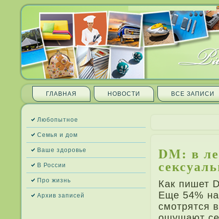
ГЛАВНАЯ
НОВОСТИ
ВСЕ ЗАПИ­СИ
Любопытное
Семья и дом
DM: в ле
Ваше здоровье
сексуаль
В России
Про жизнь
Как пи­шет D
Еще 54% на
Архив запи­сей
смотрятся в
ощущают себ