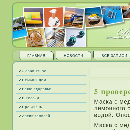
ГЛАВНАЯ
НОВОСТИ
ВСЕ ЗАПИ­СИ
Любопытное
Семья и дом
5 провер
Ваше здоровье
В России
Маска с мед
Про жизнь
лимонного с
водой. Опос
Архив запи­сей
Маска с ме