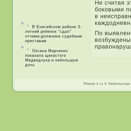
Не считая э
боковыми п
в неисправ
каждодневна
В Енисейском районе 3-
летний ребенок "сдал"
По выявле­
отчима-должника судебным
возбуждены
приставам
правонаруш
Оксана Марченко
показала щекастого
Медведчука и небольшую
дочь
Pitanie-2.ru © Любопытные