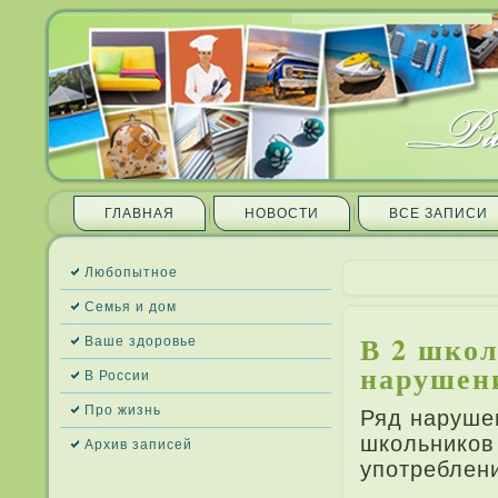
ГЛАВНАЯ
НОВОСТИ
ВСЕ ЗАПИ­СИ
Любопытное
Семья и дом
В 2 школ
Ваше здоровье
нарушени
В России
Про жизнь
Ряд наруше
школьников
Архив запи­сей
употребле­н