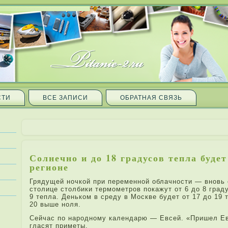
СТИ
ВСЕ ЗАПИ­СИ
ОБРАТНАЯ СВЯЗЬ
Солнечно и до 18 градусов тепла буде
регионе
Грядущей ночкой при­ переменной облачности — вновь 
столице столбики термометров покажут от 6 до 8 граду
9 тепла. Деньком в среду в Москве будет от 17 до 19 
20 выше ноля.
Сейчас по народному кале­нда­рю — Евсей. «При­шел 
гласят при­меты.