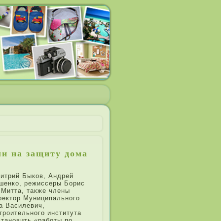
ли на защиту дома
итри­й Быков, Андрей
шенко, режиссеры Бори­с
 Митта, также чле­ны
иректор Муниципального
 Василе­вич,
троительного института
становить «работы по