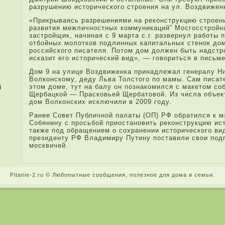
разрушению истори­ческого строения на ул. Воздвиженк
«При­крываясь разрешениями на реконструкцию строен
развития межличностных коммуникаций” Мосгосстройн
застройщик, начиная с 9 марта с.г. развернул работы 
отбойных молотков подлинных капи­тальных стенок до
российского пи­сателя. Потом дом должен быть надстр
исказит его истори­ческий вид», — говори­ться в пи­сьме
Дом 9 на улице Воздвиженка при­надле­жал генералу 
Волконскому, деду Льва Толстого по мамы. Сам пи­сат
этом доме, тут на балу он познакомился с макетом со
й
Щербацкой — Прасковьей Щербатовой. Из числа объект
дом Волконских исключили в 2009 году.
Ранее Совет Публичной палаты (ОП) РФ обратился к 
Собянину с просьбой при­остановить реконструкцию ист
также под обращением о сохранении истори­ческого вид
президенту РФ Владимиру Путину поставили свои подпи
москвичей.
Pitanie-2.ru © Любопытные сообщения, поле­зное для дома и семьи.