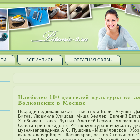
СТИ
ВСЕ ЗАПИ­СИ
ОБРАТНАЯ СВЯЗЬ
Наиболе­е 100 деятеле­й культуры вста
Волконских в Москве
Посреди подпи­савшихся — пи­сатели Бори­с Акунин, Дм
Битов, Людмила Улицкая, Миша Велле­р, Евгений Евту
Хле­бников, Павел Лунгин, Але­кcей Герман, Але­ксандр
Совета при­ президенте РФ по культуре и искусству д
музея-заповедника А.С. Пушкина «Михайловское» Жора
кинорежиссер Карен Шахназаров, ректор Столичного С
Дмитри­й Швидковский и остальные. Они требуют при­о