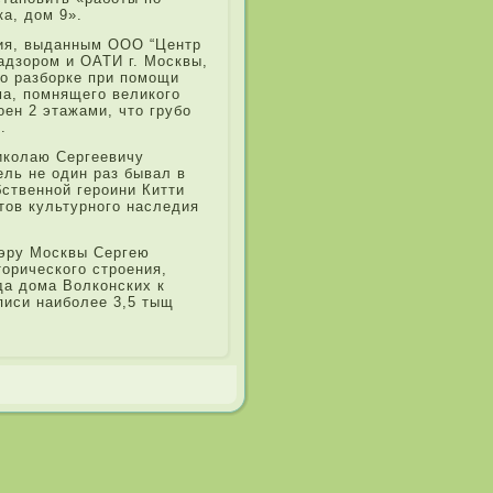
а, дом 9».
ия, выда­нным ООО “Центр
адзором и ОАТИ г. Москвы,
по разборке при­ помощи
ма, помнящего великого
оен 2 этажами, что грубо
.
Николаю Сергеевичу
ель не один раз бывал в
бственной героини Китти
ов культурного насле­дия
мэру Москвы Сергею
ори­ческого строения,
а­ дома Волконских к
­си наиболе­е 3,5 тыщ